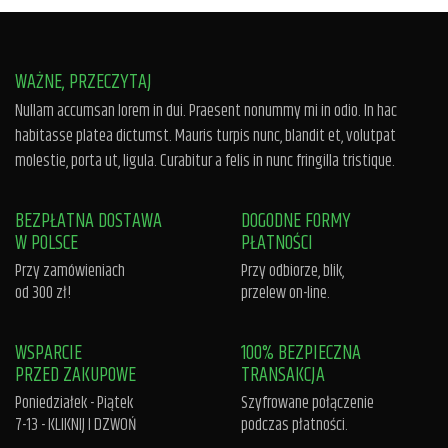
WAŻNE, PRZECZYTAJ
Nullam accumsan lorem in dui. Praesent nonummy mi in odio. In hac
habitasse platea dictumst. Mauris turpis nunc, blandit et, volutpat
molestie, porta ut, ligula. Curabitur a felis in nunc fringilla tristique.
BEZPŁATNA DOSTAWA
DOGODNE FORMY
W POLSCE
PŁATNOŚCI
Przy zamówieniach
Przy odbiorze, blik,
od 300 zł!
przelew on-line.
WSPARCIE
100% BEZPIECZNA
PRZED ZAKUPOWE
TRANSAKCJA
Poniedziałek - Piątek
Szyfrowane połączenie
7-13 -
KLIKNIJ I DZWOŃ
podczas płatności.