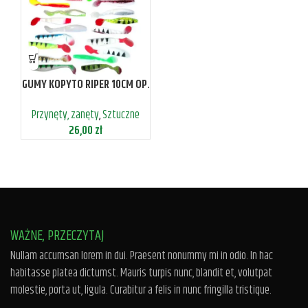
GUMY KOPYTO RIPER 10CM OP.
20 SZT.
Przynęty, zanęty
,
Sztuczne
26,00
zł
WAŻNE, PRZECZYTAJ
Nullam accumsan lorem in dui. Praesent nonummy mi in odio. In hac
habitasse platea dictumst. Mauris turpis nunc, blandit et, volutpat
molestie, porta ut, ligula. Curabitur a felis in nunc fringilla tristique.