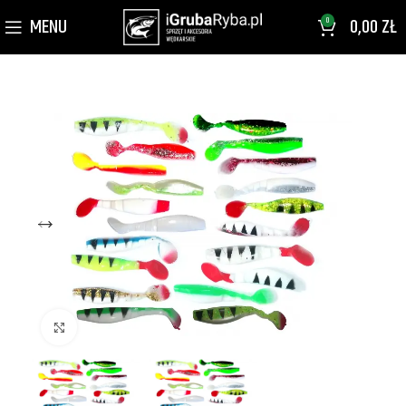
MENU
0,00
ZŁ
0
Kliknij aby powiększyć