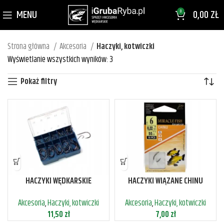
MENU
0,00
ZŁ
0
Strona główna
Akcesoria
Haczyki, kotwiczki
Wyświetlanie wszystkich wyników: 3
Pokaż filtry
HACZYKI WĘDKARSKIE
HACZYKI WIĄZANE CHINU
POSEGREGOWANE W PUDEŁKU 70
PRZYPONY GOTOWE 10 SZT
Akcesoria
,
Haczyki, kotwiczki
Akcesoria
,
Haczyki, kotwiczki
SZT
11,50
zł
7,00
zł