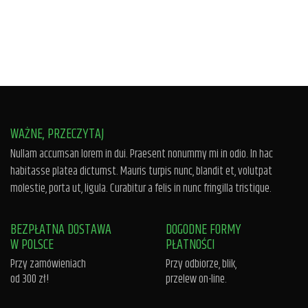
WAŻNE, PRZECZYTAJ
Nullam accumsan lorem in dui. Praesent nonummy mi in odio. In hac
habitasse platea dictumst. Mauris turpis nunc, blandit et, volutpat
molestie, porta ut, ligula. Curabitur a felis in nunc fringilla tristique.
BEZPŁATNA DOSTAWA
DOGODNE FORMY
W POLSCE
PŁATNOŚCI
Przy zamówieniach
Przy odbiorze, blik,
od 300 zł!
przelew on-line.