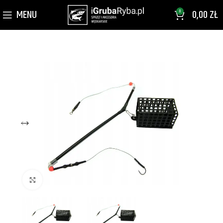
MENU
0,00
ZŁ
0
Kliknij aby powiększyć