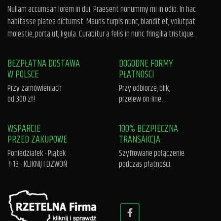
Nullam accumsan lorem in dui. Praesent nonummy mi in odio. In hac
habitasse platea dictumst. Mauris turpis nunc, blandit et, volutpat
molestie, porta ut, ligula. Curabitur a felis in nunc fringilla tristique.
BEZPŁATNA DOSTAWA
DOGODNE FORMY
W POLSCE
PŁATNOŚCI
Przy zamówieniach
Przy odbiorze, blik,
od 300 zł!
przelew on-line.
WSPARCIE
100% BEZPIECZNA
PRZED ZAKUPOWE
TRANSAKCJA
Poniedziałek - Piątek
Szyfrowane połączenie
7-13 -
KLIKNIJ I DZWOŃ
podczas płatności.