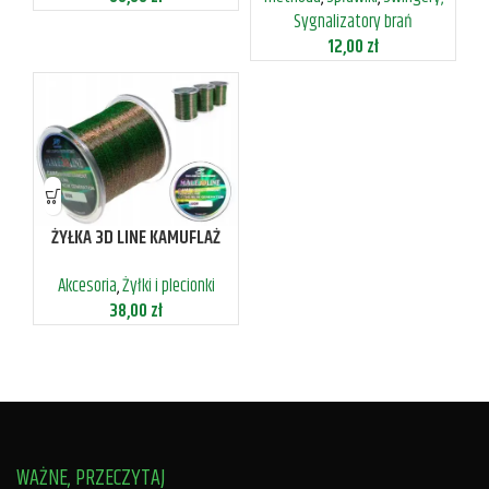
Sygnalizatory brań
12,00
zł
ŻYŁKA 3D LINE KAMUFLAŻ
CAMO MALE 600M 0,18MM
Akcesoria
,
Żyłki i plecionki
38,00
zł
WAŻNE, PRZECZYTAJ