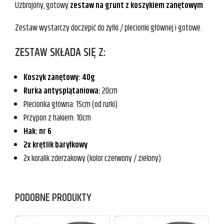
Uzbrojony, gotowy
zestaw na grunt z koszykiem zanętowym
.
Zestaw wystarczy doczepić do żyłki / plecionki głównej i gotowe.
ZESTAW SKŁADA SIĘ Z:
Koszyk zanętowy: 40g
Rurka antysplątaniowa:
20cm
Plecionka główna: 15cm (od rurki)
Przypon z hakiem: 10cm
Hak: nr 6
2x krętlik baryłkowy
2x koralik zderzakowy (kolor czerwony / zielony)
PODOBNE PRODUKTY