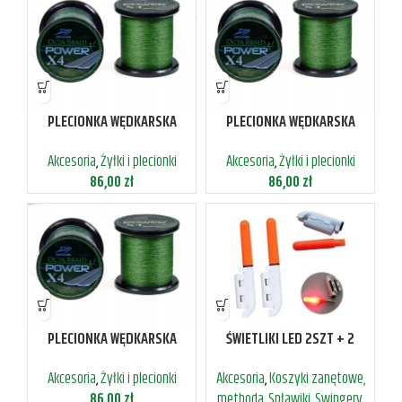
PLECIONKA WĘDKARSKA
PLECIONKA WĘDKARSKA
4SPLOTOWA 0,18MM 14,6KG
4SPLOTOWA 0,22MM 18,8KG
Akcesoria
,
Żyłki i plecionki
Akcesoria
,
Żyłki i plecionki
1000M
1000M
86,00
zł
86,00
zł
PLECIONKA WĘDKARSKA
ŚWIETLIKI LED 2SZT + 2
4SPLOTOWA 0,40MM 36,4KG
BATERIE CR-425 2X CZERWONE
Akcesoria
,
Żyłki i plecionki
Akcesoria
,
Koszyki zanętowe,
1000M
86,00
zł
methoda
,
Spławiki
,
Swingery,