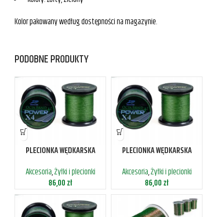
Kolor pakowany według dostępności na magazynie.
PODOBNE PRODUKTY
PLECIONKA WĘDKARSKA
PLECIONKA WĘDKARSKA
4SPLOTOWA 0,20MM 16,7KG
4SPLOTOWA 0,22MM 18,8KG
Akcesoria
,
Żyłki i plecionki
Akcesoria
,
Żyłki i plecionki
1000M
1000M
86,00
zł
86,00
zł