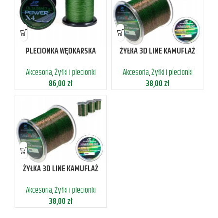
PLECIONKA WĘDKARSKA
ŻYŁKA 3D LINE KAMUFLAŻ
4SPLOTOWA 0,25MM 21,2KG
CAMO MALE 600M 0,14MM
Akcesoria
,
Żyłki i plecionki
Akcesoria
,
Żyłki i plecionki
1000M
86,00
zł
38,00
zł
ŻYŁKA 3D LINE KAMUFLAŻ
CAMO MALE 600M 0,40MM
Akcesoria
,
Żyłki i plecionki
38,00
zł