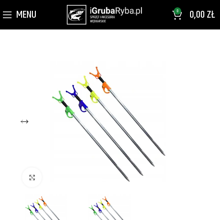
MENU
0,00
ZŁ
0
Kliknij aby powiększyć