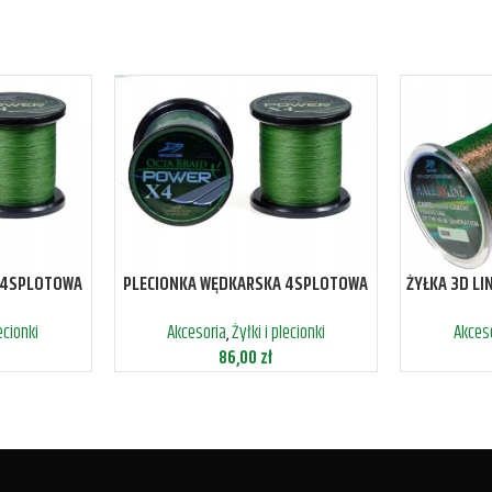
 4SPLOTOWA
PLECIONKA WĘDKARSKA 4SPLOTOWA
ŻYŁKA 3D L
1000M
0,30MM 29,4KG 1000M
lecionki
Akcesoria
,
Żyłki i plecionki
Akces
86,00
zł