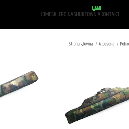
B2B
HOME
SKLEP
O NAS
HURTOWNIA
KONTAKT
Strona główna
Akcesoria
Pokro
POKROWIEC WĘDKA
38,00
zł
NIE JESTEŚ PEWI
SKORZYSTAJ Z WS
W tej chwili odpoc
NAPISZ MAILA