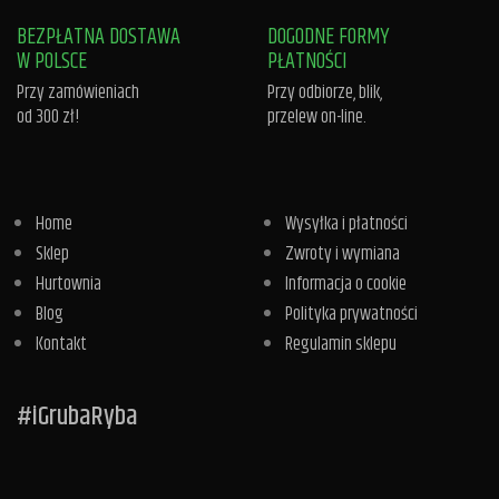
BEZPŁATNA DOSTAWA
DOGODNE FORMY
W POLSCE
PŁATNOŚCI
Przy zamówieniach
Przy odbiorze, blik,
od 300 zł!
przelew on-line.
Home
Wysyłka i płatności
Sklep
Zwroty i wymiana
Hurtownia
Informacja o cookie
Blog
Polityka prywatności
Kontakt
Regulamin sklepu
#iGrubaRyba