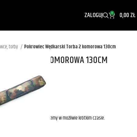
ZALOGUJ
0,00
ZŁ
0
wce, torby
Pokrowiec Wędkarski Torba 2 komorowa 130cm
RSKI TORBA 2 KOMOROWA 130CM
EN ZAKUPU?
PARCIA NASZEGO DORADCY.
zywamy. Napisz maila, odpowiemy w możliwie krótkim czasie.