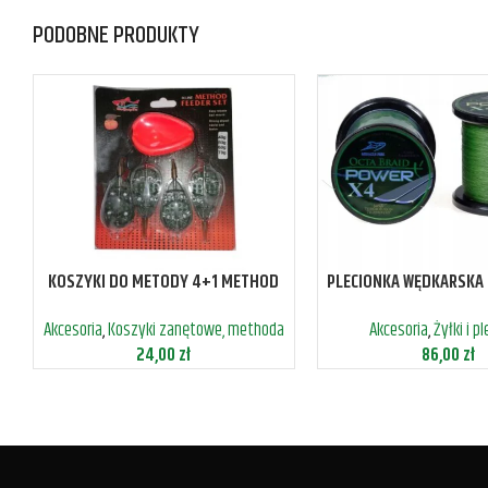
PODOBNE PRODUKTY
KOSZYKI DO METODY 4+1 METHOD
PLECIONKA WĘDKARSKA
FEEDER +FORMA
0,25MM 21,2KG 
Akcesoria
,
Koszyki zanętowe, methoda
Akcesoria
,
Żyłki i p
24,00
zł
86,00
zł