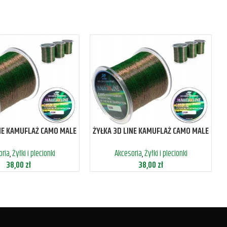
INE KAMUFLAŻ CAMO MALE
ŻYŁKA 3D LINE KAMUFLAŻ CAMO MALE
600M 0,30MM
600M 0,35MM
oria
,
Żyłki i plecionki
Akcesoria
,
Żyłki i plecionki
38,00
zł
38,00
zł