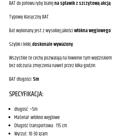
BAT do połowu ryby białej
na spławik z szczytową akcją
.
Typowy klasyczny BAT.
Bat wykonany jest z wysokiej jakości
włókna węglowego
.
Szybki i lekki,
doskonale wyważony
.
Wszystkie te cechy pozwalają na łowienie tym wędziskiem
bez odczucia zmęczenia nawet przez kilka godzin.
BAT długości:
5m
SPECYFIKACJA:
długość: ~5m
Materiał :włókno węglowe
Długość transportowa : 115 cm
Wyrzut: 10-30 gram