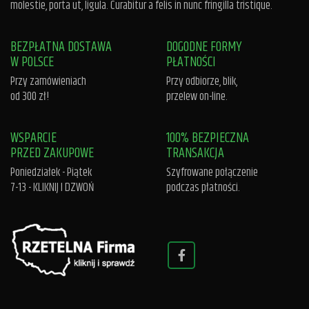
molestie, porta ut, ligula. Curabitur a felis in nunc fringilla tristique.
BEZPŁATNA DOSTAWA
DOGODNE FORMY
W POLSCE
PŁATNOŚCI
Przy zamówieniach
Przy odbiorze, blik,
od 300 zł!
przelew on-line.
WSPARCIE
100% BEZPIECZNA
PRZED ZAKUPOWE
TRANSAKCJA
Poniedziałek - Piątek
Szyfrowane połączenie
7-13 -
KLIKNIJ I DZWOŃ
podczas płatności.