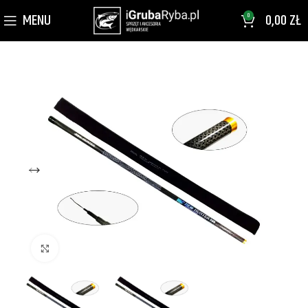
MENU
0,00
ZŁ
0
Kliknij aby powiększyć