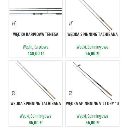
WĘDKA KARPIOWA TENESA
WĘDKA SPINNING TACHIBANA
JAXON 3,0LBS 3-SKŁAD 330
20-60G 210
Wędki
,
Karpiowe
Wędki
,
Spinningowe
148,00
zł
66,00
zł
WĘDKA SPINNING TACHIBANA
WĘDKA SPINNNING VICTORY 10
2G-8G 270
-30G 210
Wędki
,
Spinningowe
Wędki
,
Spinningowe
86,00
zł
66,00
zł