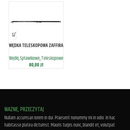
WĘDKA TELESKOPOWA ZAFFIRA
TELEFLOAT 3-15 JAXON 390
Wędki
,
Spławikowe
,
Teleskopowe
80,00
zł
WAŻNE, PRZECZYTAJ
Nullam accumsan lorem in dui. Praesent nonummy mi in odio. In hac
habitasse platea dictumst. Mauris turpis nunc, blandit et, volutpat