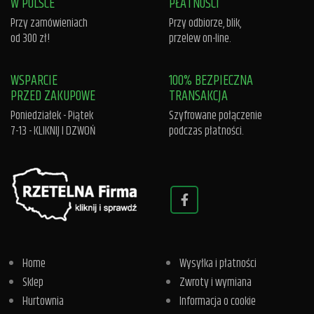
W POLSCE
PŁATNOŚCI
Przy zamówieniach
Przy odbiorze, blik,
od 300 zł!
przelew on-line.
WSPARCIE
100% BEZPIECZNA
PRZED ZAKUPOWE
TRANSAKCJA
Poniedziałek - Piątek
Szyfrowane połączenie
7-13 -
KLIKNIJ I DZWOŃ
podczas płatności.
Home
Wysyłka i płatności
Sklep
Zwroty i wymiana
Hurtownia
Informacja o cookie