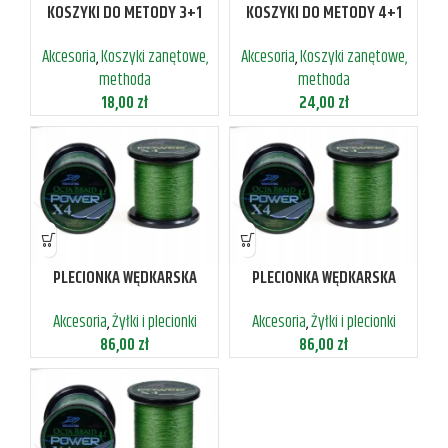
KOSZYKI DO METODY 3+1
KOSZYKI DO METODY 4+1
METHOD FEEDER +FORMA C
METHOD FEEDER +FORMA
Akcesoria
,
Koszyki zanętowe,
Akcesoria
,
Koszyki zanętowe,
methoda
methoda
18,00
zł
24,00
zł
PLECIONKA WĘDKARSKA
PLECIONKA WĘDKARSKA
4SPLOTOWA 0,16MM 11,20KG
4SPLOTOWA 0,18MM 14,6KG
Akcesoria
,
Żyłki i plecionki
Akcesoria
,
Żyłki i plecionki
1000M
1000M
86,00
zł
86,00
zł