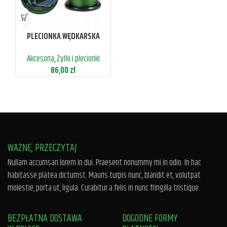
PLECIONKA WĘDKARSKA
4SPLOTOWA 0,35MM 33,6KG
Akcesoria
,
Żyłki i plecionki
1000M
86,00
zł
WAŻNE, PRZECZYTAJ
Nullam accumsan lorem in dui. Praesent nonummy mi in odio. In hac
habitasse platea dictumst. Mauris turpis nunc, blandit et, volutpat
molestie, porta ut, ligula. Curabitur a felis in nunc fringilla tristique.
BEZPŁATNA DOSTAWA
DOGODNE FORMY