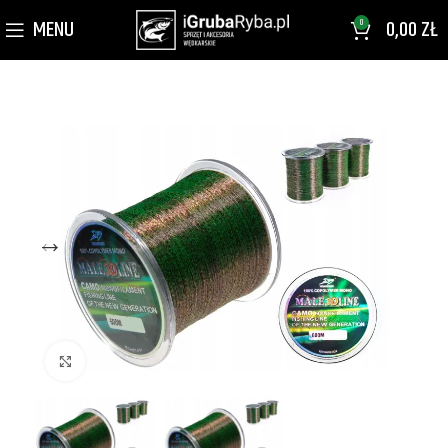
MENU
0,00
ZŁ
0
Kliknij aby powiększyć